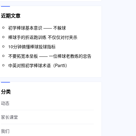
近期文章
初学棒球基本意识 —— 不躲球
棒球手的折返跑训练 不仅仅对付夹杀
10分钟搞懂棒球投球指标
不要拓宽本垒板 —— 一位棒球老教练的忠告
中英对照初学棒球术语（Part5）
分类
动态
家长课堂
我们