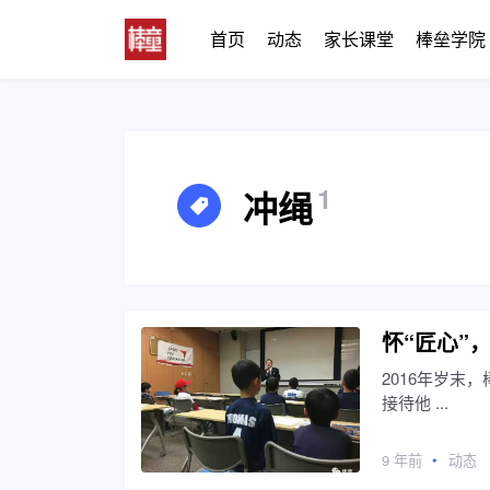
首页
动态
家长课堂
棒垒学院
1
冲绳
怀“匠心”
2016年岁
接待他 ...
9 年前
动态