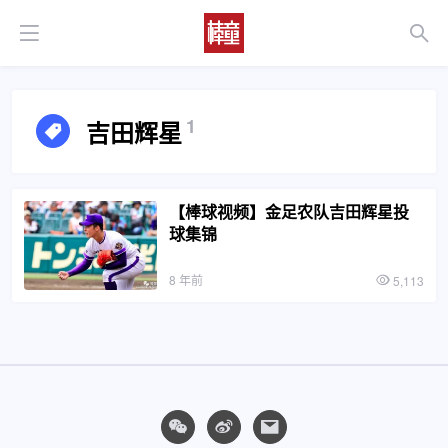
1
吉田辉星
【棒球视频】金足农队吉田辉星投
球集锦
8 年前
5,113