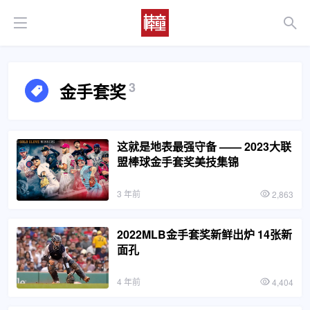
3
金手套奖
这就是地表最强守备 —— 2023大联
盟棒球金手套奖美技集锦
3 年前
2,863
2022MLB金手套奖新鲜出炉 14张新
面孔
4 年前
4,404