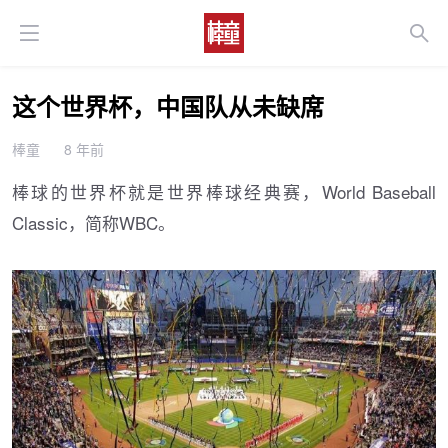
这个世界杯，中国队从未缺席
棒童
8 年前
棒球的世界杯就是世界棒球经典赛，World Baseball
Classic，简称WBC。