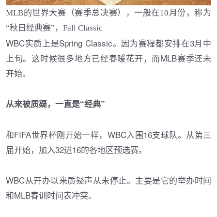
MLB的世界大赛（赛季总决赛），一般在10月份，称为
“秋日经典赛”，Fall Classic
WBC实质上是Spring Classic。因为赛程都安排在3月中
上旬。这时候很多地方已经春暖花开，而MLB赛季还未
开始。
从来被质疑，一直是“经典”
和FIFA世界杯刚开始一样，WBC入围16支球队。从第三
届开始，加入32进16的各地区预选赛。
WBC从开办以来质疑声从未停止。主要是它的举办时间
和MLB春训时间表冲突。