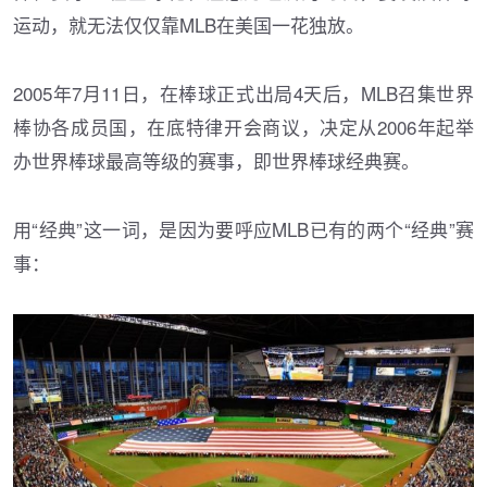
运动，就无法仅仅靠MLB在美国一花独放。
2005年7月11日，在棒球正式出局4天后，MLB召集世界
棒协各成员国，在底特律开会商议，决定从2006年起举
办世界棒球最高等级的赛事，即世界棒球经典赛。
用“经典”这一词，是因为要呼应MLB已有的两个“经典”赛
事：