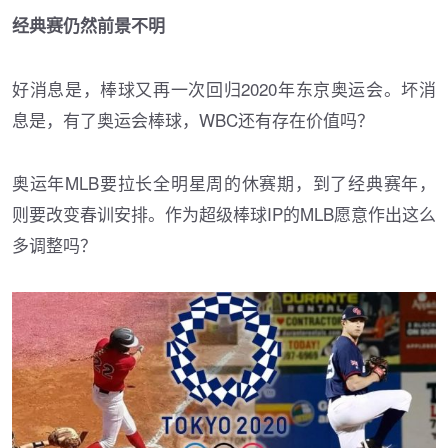
经典赛仍然前景不明
好消息是，棒球又再一次回归2020年东京奥运会。坏消
息是，有了奥运会棒球，WBC还有存在价值吗？
奥运年MLB要拉长全明星周的休赛期，到了经典赛年，
则要改变春训安排。作为超级棒球IP的MLB愿意作出这么
多调整吗？