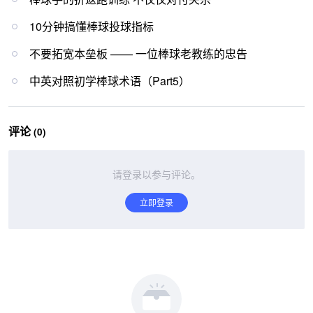
10分钟搞懂棒球投球指标
不要拓宽本垒板 —— 一位棒球老教练的忠告
中英对照初学棒球术语（Part5）
评论
(0)
请登录以参与评论。
立即登录