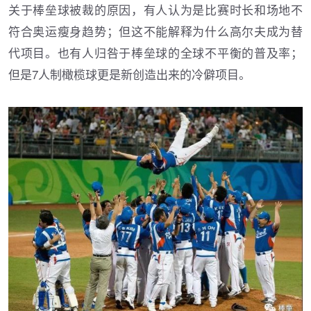
关于棒垒球被裁的原因，有人认为是比赛时长和场地不
符合奥运瘦身趋势；但这不能解释为什么高尔夫成为替
代项目。也有人归咎于棒垒球的全球不平衡的普及率；
但是7人制橄榄球更是新创造出来的冷僻项目。