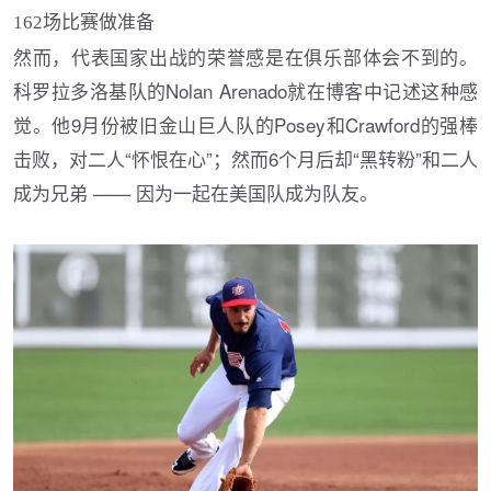
162场比赛做准备
然而，代表国家出战的荣誉感是在俱乐部体会不到的。
科罗拉多洛基队的Nolan Arenado就在博客中记述这种感
觉。他9月份被旧金山巨人队的Posey和Crawford的强棒
击败，对二人“怀恨在心”；然而6个月后却“黑转粉”和二人
成为兄弟 —— 因为一起在美国队成为队友。